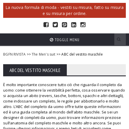
La nuova formula di moda - vestiti su misura, fatto su misura
e su misura per ordine.
TOGGLE MENU
BGFN RIVISTA
>>
The Men's suit
>> ABC del vestito maschile
ABC DEL VESTITO MASCHILE
È molto importante conoscere tutto ciò che riguarda il completo da
uomo: come ottenere la vestibilità perfetta, cosa osservare quando
si acquista un abito (revers, tasche, bottoni, spacchi e altri dettagli),
come indossare un completo, le regole per abbottonarlo e molto
altro. L’ABC del completo da uomo offre tutte queste informazioni
ed è una guida completa al mondo dell’abito maschile. Se sei un
designer di completi da uomo, puoi trovare informazioni preziose
sull’anatomia del completo maschile e molto altro ancora. Se puoi
fornire ulteriori informazioni, saremo lieti di accoglierti come