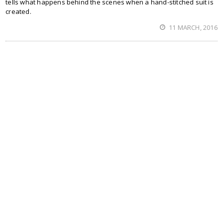
tells what happens behind the scenes when a hand-stitched suit is
created.
11 MARCH, 2016