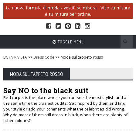
La nuova formula di moda - vestiti su misura, fatto su misura
e su misura per ordine.
TOGGLE MENU
BGFN RIVISTA
>>
Dress Code
>> Moda sul tappeto rosso
MODA SUL TAPPETO ROSSO
Say NO to the black suit
Red carpet is the place where you can see the most stylish and at
the same time the craziest outfits. Get inspired by them and find
your style or add your comments what the celebrities did wrong.
Why do most of them still dress in black, when there are plenty of
other colours?