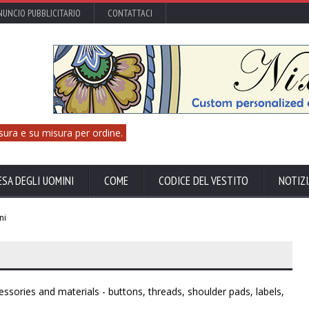
UNCIO PUBBLICITARIO
CONTATTACI
sura e su misura per ordine.
ESA DEGLI UOMINI
COME
CODICE DEL VESTITO
NOTIZI
ni
sories and materials - buttons, threads, shoulder pads, labels,