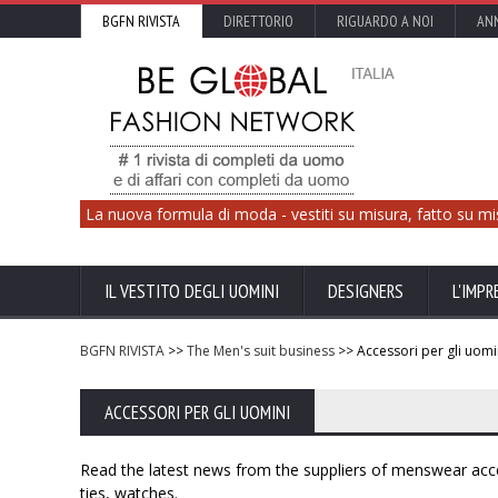
BGFN RIVISTA
DIRETTORIO
RIGUARDO A NOI
ANN
La nuova formula di moda - vestiti su misura, fatto su mi
IL VESTITO DEGLI UOMINI
DESIGNERS
L'IMPR
BGFN RIVISTA
>>
The Men's suit business
>> Accessori per gli uomi
ACCESSORI PER GLI UOMINI
Read the latest news from the suppliers of menswear acces
ties, watches.