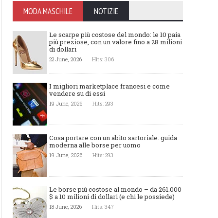
MODA MASCHILE
NOTIZIE
Le scarpe più costose del mondo: le 10 paia
più preziose, con un valore fino a 28 milioni
di dollari
22 June, 2026
Hits: 306
I migliori marketplace francesi e come
vendere su di essi
19 June, 2026
Hits: 293
Cosa portare con un abito sartoriale: guida
moderna alle borse per uomo
19 June, 2026
Hits: 293
Le borse più costose al mondo – da 261.000
$ a 10 milioni di dollari (e chi le possiede)
18 June, 2026
Hits: 347