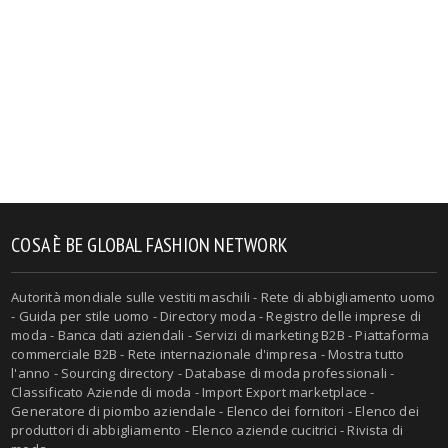
COSA È BE GLOBAL FASHION NETWORK
Autorità mondiale sulle vestiti maschili - Rete di abbigliamento uomo
- Guida per stile uomo - Directory moda - Registro delle imprese di
moda - Banca dati aziendali - Servizi di marketing B2B - Piattaforma
commerciale B2B - Rete internazionale d'impresa - Mostra tutto
l'anno - Sourcing directory - Database di moda professionali -
Classificato Aziende di moda - Import Export marketplace -
Generatore di piombo aziendale - Elenco dei fornitori - Elenco dei
produttori di abbigliamento - Elenco aziende cucitrici - Rivista di