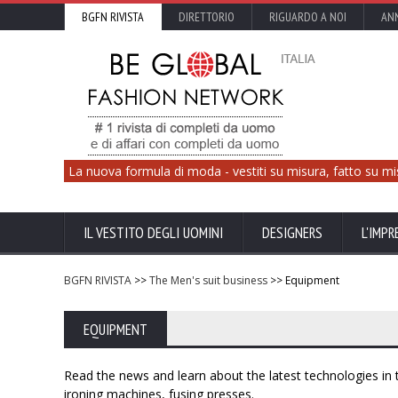
BGFN RIVISTA
DIRETTORIO
RIGUARDO A NOI
ANN
La nuova formula di moda - vestiti su misura, fatto su mi
IL VESTITO DEGLI UOMINI
DESIGNERS
L'IMPR
BGFN RIVISTA
>>
The Men's suit business
>> Equipment
EQUIPMENT
Read the news and learn about the latest technologies in 
ironing machines, fusing presses.