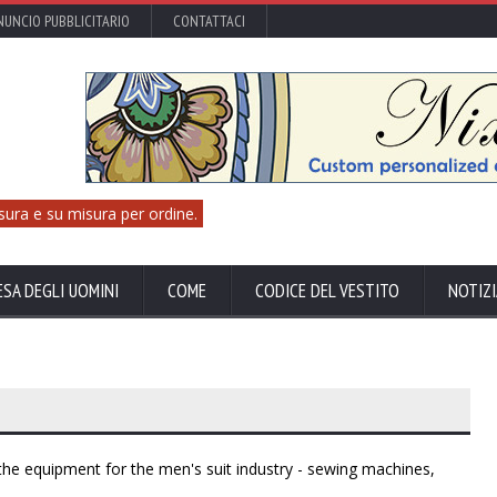
UNCIO PUBBLICITARIO
CONTATTACI
sura e su misura per ordine.
ESA DEGLI UOMINI
COME
CODICE DEL VESTITO
NOTIZI
the equipment for the men's suit industry - sewing machines,