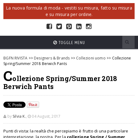
La nuova formula di moda - vestiti su misura, fatto su misura
e su misura per ordine.
TOGGLE MENU
BGFN RIVISTA
>>
Designers & Brands
>>
Collezioni uomo
>> Collezione
Spring/Summer 2018 Berwich Pants
C
ollezione Spring/Summer 2018
Berwich Pants
by
Silvia K.
,
04 August, 2017
Punti di vista: la realtà che percepiamo è frutto di una particolare
interpretazione, la nostra. Per la
collezione Spring / Summer