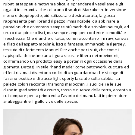
rubati ai tappeti e motivi maiolica, a riprendere il vasellame e gli
oggetti in ceramica che colorano il souk di Marrakesh. In versione
mono e doppiopetto, più stilizzata o destrutturata, la giacca
rappresenta per il brand il pezzo immancabile, da abbinare a
pantaloni che diventano sempre più morbidi e scivolati nei tagli, ad
una o due pince o lisci, ma sempre ampi per conferire comodità e
freschezza. Che è anche di tatto, come raccontano lini raw, canvas
e filati dall’aspetto moulinè, lisci o fantasia. Immancabile il jersey,
tessuto di riferimento Manuel Ritz anche per i suit, che come i
capispalla delineano una figura sicura e libera nei movimenti,
confermando un prodotto easy à porter in ogni occasione della
giornata. Dettagli in stile “hand made” come patchwork, cuciture ed
effetti ricamati diventano codici di un guardaroba che si tinge di
fascino esotico e di tracce light sporty lasciate sulla sabbia. La
palette colori racconta i tramonti marocchini, i suoi cieli e le sue
dune in gradazioni di azzurro, rosso e nuance della terra, accanto a
cui compare per la prima volta l’avorio dei manufatti in pietre dure
arabeggianti e il giallo vivo delle spezie.