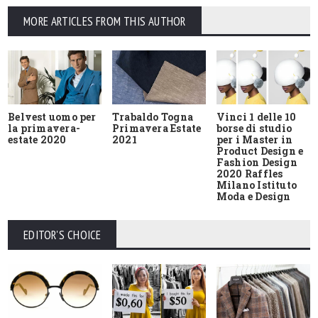
MORE ARTICLES FROM THIS AUTHOR
Belvest uomo per
Trabaldo Togna
Vinci 1 delle 10
la primavera-
Primavera Estate
borse di studio
estate 2020
2021
per i Master in
Product Design e
Fashion Design
2020 Raffles
Milano Istituto
Moda e Design
EDITOR'S CHOICE