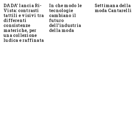
DADA’ lancia Ri-
In che modo le
Settimana della
Vista: contrasti
tecnologie
moda Cantarelli
tattili e visivi tra
cambiano il
differenti
futuro
consistenze
dell'industria
materiche, per
della moda
una collezione
ludica e raffinata