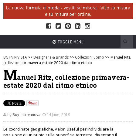
La nuova formula di moda - vestiti su misura, fatto su misura
e su misura per ordine.
TOGGLE MENU
BGFN RIVISTA
>>
Designers & Brands
>>
Collezioni uomo
>> Manuel Ritz,
collezione primavera-estate 2020 dal ritmo etnico
M
anuel Ritz, collezione primavera-
estate 2020 dal ritmo etnico
by
Boyana Ivanova
,
24 June, 2019
Le coordinate geografiche, valori useful per individuare la
posizione di un punto sulla superficie terrestre, diventano il