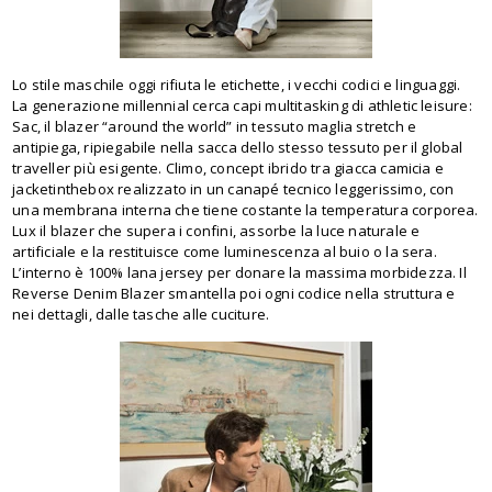
Lo stile maschile oggi rifiuta le etichette, i vecchi codici e linguaggi.
La generazione millennial cerca capi multitasking di athletic leisure:
Sac, il blazer “around the world” in tessuto maglia stretch e
antipiega, ripiegabile nella sacca dello stesso tessuto per il global
traveller più esigente. Climo, concept ibrido tra giacca camicia e
jacketinthebox realizzato in un canapé tecnico leggerissimo, con
una membrana interna che tiene costante la temperatura corporea.
Lux il blazer che supera i confini, assorbe la luce naturale e
artificiale e la restituisce come luminescenza al buio o la sera.
L’interno è 100% lana jersey per donare la massima morbidezza. Il
Reverse Denim Blazer smantella poi ogni codice nella struttura e
nei dettagli, dalle tasche alle cuciture.