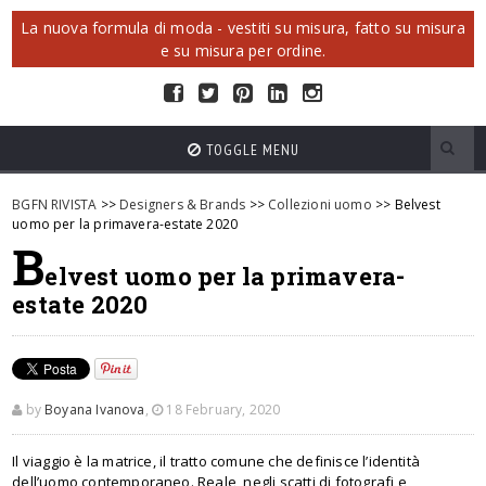
La nuova formula di moda - vestiti su misura, fatto su misura
e su misura per ordine.
TOGGLE MENU
BGFN RIVISTA
>>
Designers & Brands
>>
Collezioni uomo
>> Belvest
uomo per la primavera-estate 2020
B
elvest uomo per la primavera-
estate 2020
by
Boyana Ivanova
,
18 February, 2020
Il viaggio è la matrice, il tratto comune che definisce l’identità
dell’uomo contemporaneo. Reale, negli scatti di fotografi e