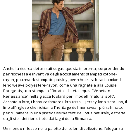
Anche la ricerca dei tessuti segue questa impronta, sorprendendo
per ricchezza e inventiva degli accostamenti: stampati cotone-
rayon, patchwork stampato paisley, overcheck traforati in mixed
leno weave polyestere-rayon, come una ragnatela alla Louise
Bourgeois, una stampa a “fiorato” di seta ‘equis’ “Venetian
Renaissance” nella giacca foulard per i modelli “natural soft”.
Accanto a loro, i baby cashmere ultralusso, il jersey lana-seta-lino, il
lino all’inglese che richiama l’heritage del menswear più raffinato,
per culminare in una preziosissima texture Lotus naturale, estratta
dagli steli dei fiori di loto dai laghi della Birmania.
Un mondo riflesso nella palette dei colori di collezione: l’eleganza