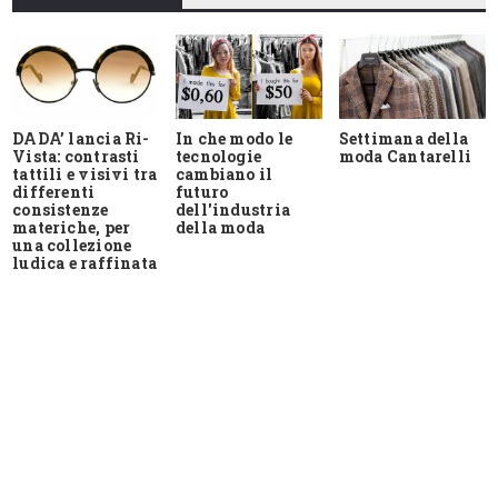
DADA’ lancia Ri-
In che modo le
Settimana della
Vista: contrasti
tecnologie
moda Cantarelli
tattili e visivi tra
cambiano il
differenti
futuro
consistenze
dell'industria
materiche, per
della moda
una collezione
ludica e raffinata