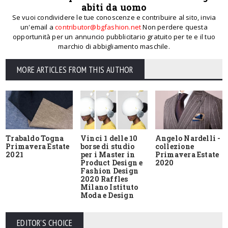
abiti da uomo
Se vuoi condividere le tue conoscenze e contribuire al sito, invia
un'email a
contributor@bgfashion.net
Non perdere questa
opportunità per un annuncio pubblicitario gratuito per te e il tuo
marchio di abbigliamento maschile.
MORE ARTICLES FROM THIS AUTHOR
Trabaldo Togna
Vinci 1 delle 10
Angelo Nardelli -
Primavera Estate
borse di studio
collezione
2021
per i Master in
Primavera Estate
Product Design e
2020
Fashion Design
2020 Raffles
Milano Istituto
Moda e Design
EDITOR'S CHOICE