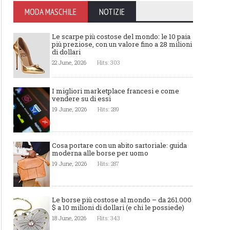
MODA MASCHILE
NOTIZIE
Le scarpe più costose del mondo: le 10 paia
più preziose, con un valore fino a 28 milioni
di dollari
22 June, 2026
Hits: 303
I migliori marketplace francesi e come
vendere su di essi
19 June, 2026
Hits: 289
Cosa portare con un abito sartoriale: guida
moderna alle borse per uomo
19 June, 2026
Hits: 287
Le borse più costose al mondo – da 261.000
$ a 10 milioni di dollari (e chi le possiede)
18 June, 2026
Hits: 343