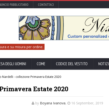
UNCIO PUBBLICITARIO
CONTATTACI
sura e su misura per ordine.
ESA DEGLI UOMINI
COME
CODICE DEL VESTITO
NOTIZI
 Nardelli - collezione Primavera Estate 2020
e Primavera Estate 2020
by
Boyana Ivanova
,
16 September, 2019