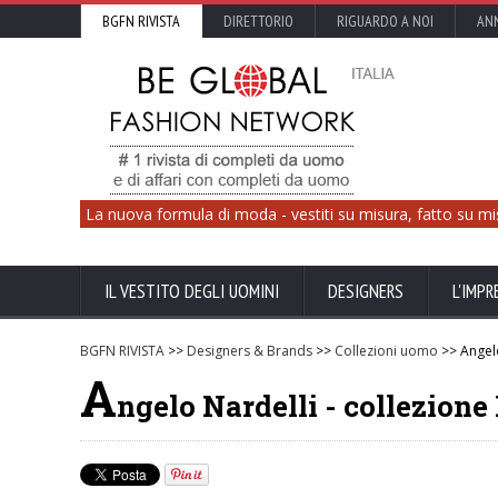
BGFN RIVISTA
DIRETTORIO
RIGUARDO A NOI
ANN
La nuova formula di moda - vestiti su misura, fatto su mi
IL VESTITO DEGLI UOMINI
DESIGNERS
L'IMPR
BGFN RIVISTA
>>
Designers & Brands
>>
Collezioni uomo
>> Angelo
A
ngelo Nardelli - collezion