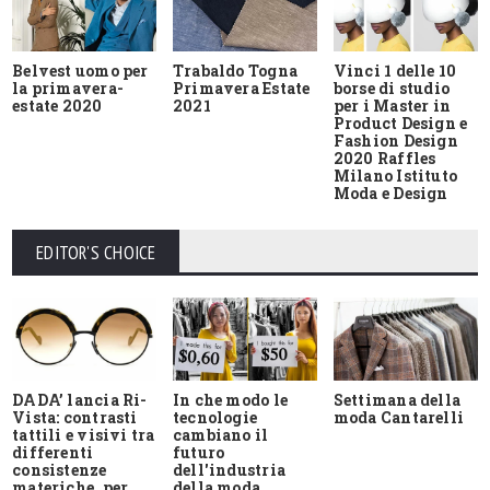
Belvest uomo per
Trabaldo Togna
Vinci 1 delle 10
la primavera-
Primavera Estate
borse di studio
estate 2020
2021
per i Master in
Product Design e
Fashion Design
2020 Raffles
Milano Istituto
Moda e Design
EDITOR'S CHOICE
DADA’ lancia Ri-
In che modo le
Settimana della
Vista: contrasti
tecnologie
moda Cantarelli
tattili e visivi tra
cambiano il
differenti
futuro
consistenze
dell'industria
materiche, per
della moda