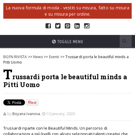
La nuova formula di moda - vestiti su misura, fatto su misura
e su misura per ordine.
TOGGLE MENU
BGFN RIVISTA
>>
News
>>
Eventi
>> Trussardi porta le beautiful minds a
Pitti Uomo
T
russardi porta le beautiful minds a
Pitti Uomo
by
Boyana Ivanova
,
10 January, 2020
Trussardi riparte con le Beautiful Minds. Un percorso di
collaborazioni a più livelli con alcuni selezionati talenti creativi che