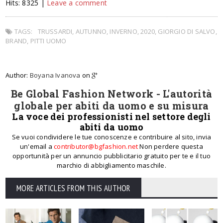
Hits: 8325 |
Leave a comment
TAGS:
TRUSSARDI, AUTUNNO, INVERNO, 2020, GIORGIO DI SALVO,
BRAND, PITTI UOMO
Author:
Boyana Ivanova
on
Be Global Fashion Network - L'autorità
globale per abiti da uomo e su misura
La voce dei professionisti nel settore degli
abiti da uomo
Se vuoi condividere le tue conoscenze e contribuire al sito, invia
un'email a
contributor@bgfashion.net
Non perdere questa
opportunità per un annuncio pubblicitario gratuito per te e il tuo
marchio di abbigliamento maschile.
MORE ARTICLES FROM THIS AUTHOR