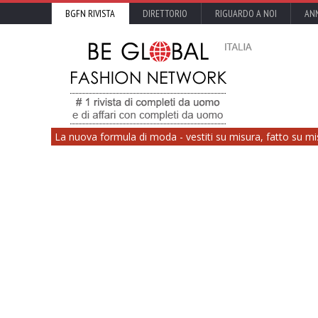
BGFN RIVISTA
DIRETTORIO
RIGUARDO A NOI
ANN
La nuova formula di moda - vestiti su misura, fatto su mi