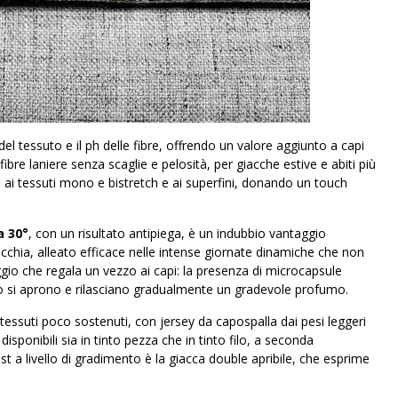
l tessuto e il ph delle fibre, offrendo un valore aggiunto a capi
bre laniere senza scaglie e pelosità, per giacche estive e abiti più
he ai tessuti mono e bistretch e ai superfini, donando un touch
a 30°
, con un risultato antipiega, è un indubbio vantaggio
cchia, alleato efficace nelle intense giornate dinamiche che non
ssaggio che regala un vezzo ai capi: la presenza di microcapsule
o si aprono e rilasciano gradualmente un gradevole profumo.
i tessuti poco sostenuti, con jersey da capospalla dai pesi leggeri
disponibili sia in tinto pezza che in tinto filo, a seconda
ust a livello di gradimento è la giacca double apribile, che esprime